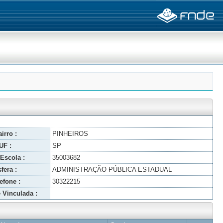
irro :
PINHEIROS
UF :
SP
Escola :
35003682
fera :
ADMINISTRAÇÃO PÚBLICA ESTADUAL
efone :
30322215
 Vinculada :