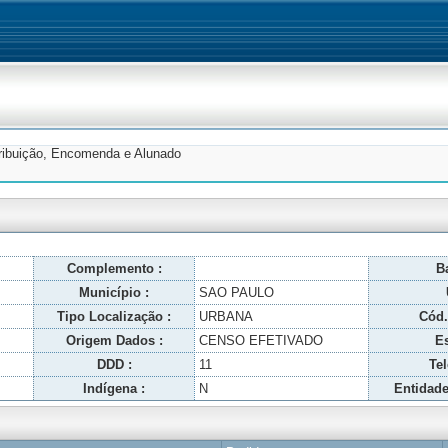
tribuição, Encomenda e Alunado
Complemento :
Ba
Município :
SAO PAULO
Tipo Localização :
URBANA
Cód.
Origem Dados :
CENSO EFETIVADO
Es
DDD :
11
Tel
Indígena :
N
Entidade