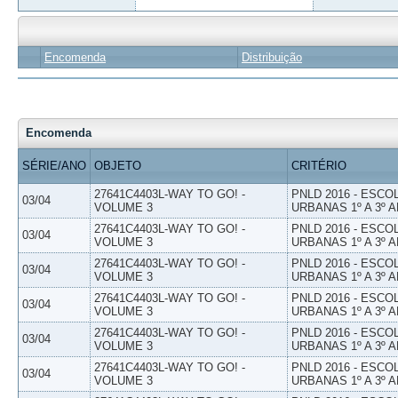
Encomenda
Distribuição
Encomenda
SÉRIE/ANO
OBJETO
CRITÉRIO
27641C4403L-WAY TO GO! -
PNLD 2016 - ESCO
03/04
VOLUME 3
URBANAS 1º A 3º 
27641C4403L-WAY TO GO! -
PNLD 2016 - ESCO
03/04
VOLUME 3
URBANAS 1º A 3º 
27641C4403L-WAY TO GO! -
PNLD 2016 - ESCO
03/04
VOLUME 3
URBANAS 1º A 3º 
27641C4403L-WAY TO GO! -
PNLD 2016 - ESCO
03/04
VOLUME 3
URBANAS 1º A 3º 
27641C4403L-WAY TO GO! -
PNLD 2016 - ESCO
03/04
VOLUME 3
URBANAS 1º A 3º 
27641C4403L-WAY TO GO! -
PNLD 2016 - ESCO
03/04
VOLUME 3
URBANAS 1º A 3º 