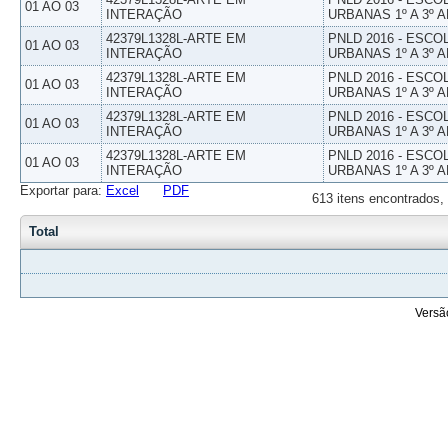
01 AO 03
INTERAÇÃO
URBANAS 1º A 3º 
42379L1328L-ARTE EM
PNLD 2016 - ESCO
01 AO 03
INTERAÇÃO
URBANAS 1º A 3º 
42379L1328L-ARTE EM
PNLD 2016 - ESCO
01 AO 03
INTERAÇÃO
URBANAS 1º A 3º 
42379L1328L-ARTE EM
PNLD 2016 - ESCO
01 AO 03
INTERAÇÃO
URBANAS 1º A 3º 
42379L1328L-ARTE EM
PNLD 2016 - ESCO
01 AO 03
INTERAÇÃO
URBANAS 1º A 3º 
Exportar para:
Excel
PDF
613 itens encontrados,
Total
Versã