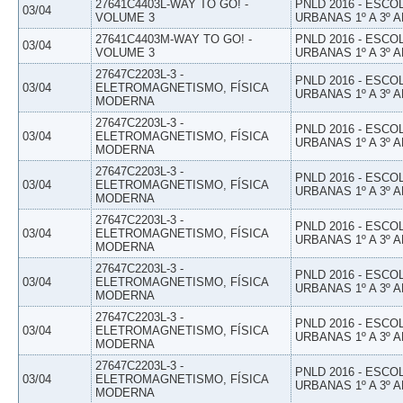
27641C4403L-WAY TO GO! -
PNLD 2016 - ESCO
03/04
VOLUME 3
URBANAS 1º A 3º 
27641C4403M-WAY TO GO! -
PNLD 2016 - ESCO
03/04
VOLUME 3
URBANAS 1º A 3º 
27647C2203L-3 -
PNLD 2016 - ESCO
03/04
ELETROMAGNETISMO, FÍSICA
URBANAS 1º A 3º 
MODERNA
27647C2203L-3 -
PNLD 2016 - ESCO
03/04
ELETROMAGNETISMO, FÍSICA
URBANAS 1º A 3º 
MODERNA
27647C2203L-3 -
PNLD 2016 - ESCO
03/04
ELETROMAGNETISMO, FÍSICA
URBANAS 1º A 3º 
MODERNA
27647C2203L-3 -
PNLD 2016 - ESCO
03/04
ELETROMAGNETISMO, FÍSICA
URBANAS 1º A 3º 
MODERNA
27647C2203L-3 -
PNLD 2016 - ESCO
03/04
ELETROMAGNETISMO, FÍSICA
URBANAS 1º A 3º 
MODERNA
27647C2203L-3 -
PNLD 2016 - ESCO
03/04
ELETROMAGNETISMO, FÍSICA
URBANAS 1º A 3º 
MODERNA
27647C2203L-3 -
PNLD 2016 - ESCO
03/04
ELETROMAGNETISMO, FÍSICA
URBANAS 1º A 3º 
MODERNA