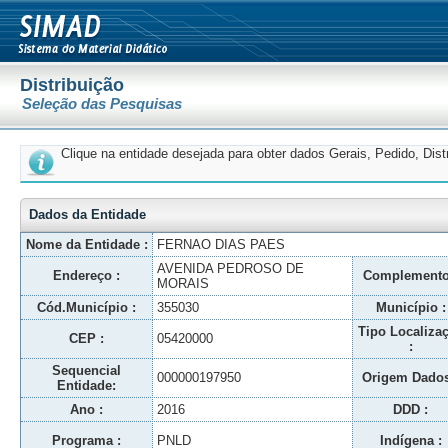
Distribuição
Seleção das Pesquisas
Clique na entidade desejada para obter dados Gerais, Pedido, Dis
Dados da Entidade
Nome da Entidade :
FERNAO DIAS PAES
AVENIDA PEDROSO DE
Endereço :
Complemento
MORAIS
Cód.Município :
355030
Município :
Tipo Localiza
CEP :
05420000
:
Sequencial
000000197950
Origem Dados
Entidade:
Ano :
2016
DDD :
Programa :
PNLD
Indígena :