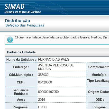
Distribuição
Seleção das Pesquisas
Clique na entidade desejada para obter dados Gerais, Pedido, Dis
Dados da Entidade
Nome da Entidade :
FERNAO DIAS PAES
AVENIDA PEDROSO DE
Endereço :
Complemento
MORAIS
Cód.Município :
355030
Município :
Tipo Localiza
CEP :
05420000
:
Sequencial
000000197950
Origem Dados
Entidade:
Ano :
2016
DDD :
Programa :
PNLD
Indígena :