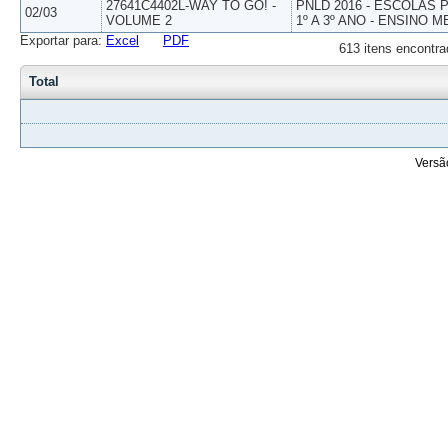
27641C4402L-WAY TO GO! -
PNLD 2016 - ESCOLAS
02/03
VOLUME 2
1º A 3º ANO - ENSINO M
Exportar para:
Excel
PDF
613 itens encontra
Total
Versã