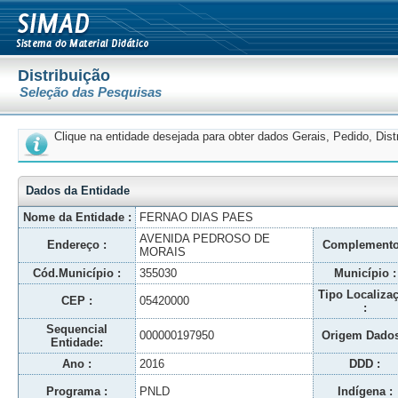
Distribuição
Seleção das Pesquisas
Clique na entidade desejada para obter dados Gerais, Pedido, Dis
Dados da Entidade
Nome da Entidade :
FERNAO DIAS PAES
AVENIDA PEDROSO DE
Endereço :
Complemento
MORAIS
Cód.Município :
355030
Município :
Tipo Localiza
CEP :
05420000
:
Sequencial
000000197950
Origem Dados
Entidade:
Ano :
2016
DDD :
Programa :
PNLD
Indígena :