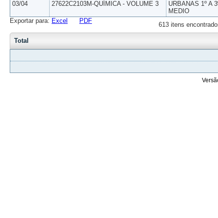
03/04
27622C2103M-QUÍMICA - VOLUME 3
URBANAS 1º A 3
MEDIO
Exportar para:
Excel
PDF
613 itens encontrado
Total
Versã