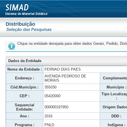
Distribuição
Seleção das Pesquisas
Clique na entidade desejada para obter dados Gerais, Pedido, Dis
Dados da Entidade
Nome da Entidade :
FERNAO DIAS PAES
AVENIDA PEDROSO DE
Endereço :
Complemento
MORAIS
Cód.Município :
355030
Município :
Tipo Localiza
CEP :
05420000
:
Sequencial
000000197950
Origem Dados
Entidade:
Ano :
2016
DDD :
Programa :
PNLD
Indígena :