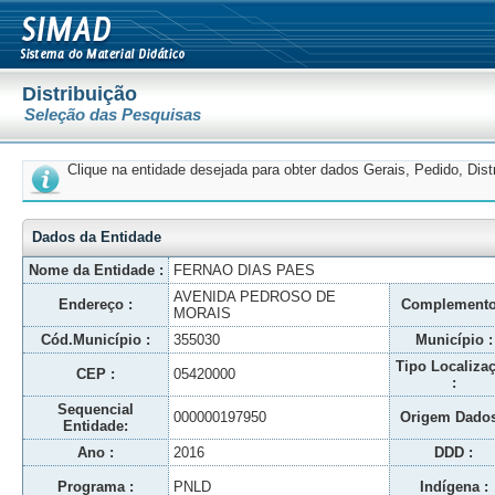
Distribuição
Seleção das Pesquisas
Clique na entidade desejada para obter dados Gerais, Pedido, Dis
Dados da Entidade
Nome da Entidade :
FERNAO DIAS PAES
AVENIDA PEDROSO DE
Endereço :
Complemento
MORAIS
Cód.Município :
355030
Município :
Tipo Localiza
CEP :
05420000
:
Sequencial
000000197950
Origem Dados
Entidade:
Ano :
2016
DDD :
Programa :
PNLD
Indígena :