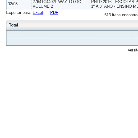
27641C4402L-WAY TO GO! -
PNLD 2016 - ESCOLAS
02/03
VOLUME 2
1º A 3º ANO - ENSINO M
Exportar para:
Excel
PDF
613 itens encontra
Total
Versã