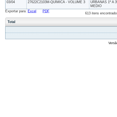
03/04
27622C2103M-QUÍMICA - VOLUME 3
URBANAS 1º A 3
MEDIO
Exportar para:
Excel
PDF
613 itens encontrado
Total
Versã