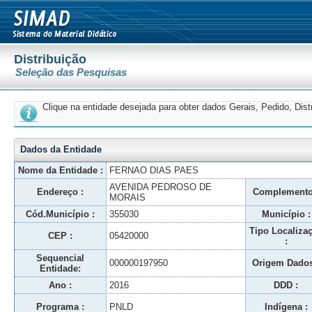
Distribuição
Seleção das Pesquisas
Clique na entidade desejada para obter dados Gerais, Pedido, Dis
Dados da Entidade
Nome da Entidade :
FERNAO DIAS PAES
AVENIDA PEDROSO DE
Endereço :
Complemento
MORAIS
Cód.Município :
355030
Município :
Tipo Localiza
CEP :
05420000
:
Sequencial
000000197950
Origem Dados
Entidade:
Ano :
2016
DDD :
Programa :
PNLD
Indígena :