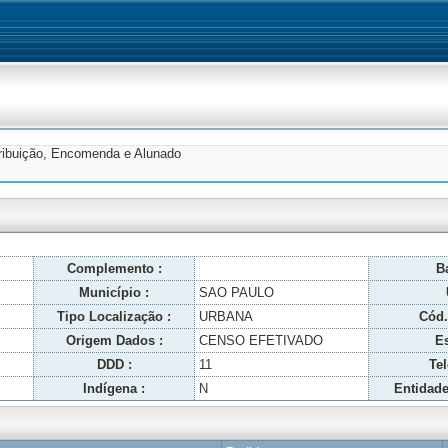
tribuição, Encomenda e Alunado
Complemento :
Ba
Município :
SAO PAULO
Tipo Localização :
URBANA
Cód.
Origem Dados :
CENSO EFETIVADO
Es
DDD :
11
Tel
Indígena :
N
Entidade