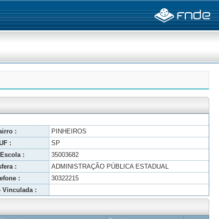
irro :
PINHEIROS
UF :
SP
Escola :
35003682
fera :
ADMINISTRAÇÃO PÚBLICA ESTADUAL
efone :
30322215
 Vinculada :