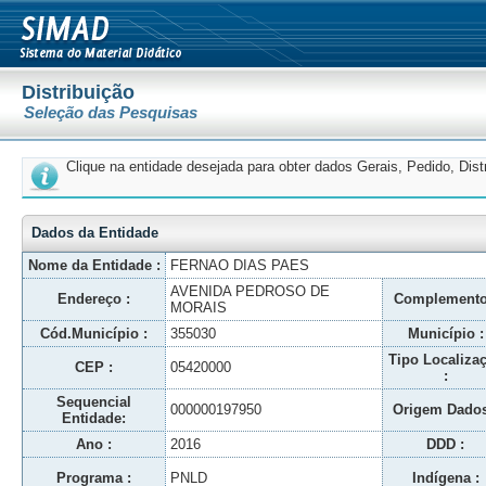
Distribuição
Seleção das Pesquisas
Clique na entidade desejada para obter dados Gerais, Pedido, Dis
Dados da Entidade
Nome da Entidade :
FERNAO DIAS PAES
AVENIDA PEDROSO DE
Endereço :
Complemento
MORAIS
Cód.Município :
355030
Município :
Tipo Localiza
CEP :
05420000
:
Sequencial
000000197950
Origem Dados
Entidade:
Ano :
2016
DDD :
Programa :
PNLD
Indígena :