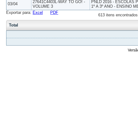
27641C4403L-WAY TO GO! -
PNLD 2016 - ESCOLAS
03/04
VOLUME 3
1º A 3º ANO - ENSINO M
Exportar para:
Excel
PDF
613 itens encontrados
Total
Versã