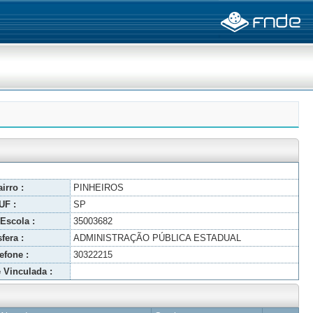
irro :
PINHEIROS
UF :
SP
Escola :
35003682
fera :
ADMINISTRAÇÃO PÚBLICA ESTADUAL
efone :
30322215
 Vinculada :