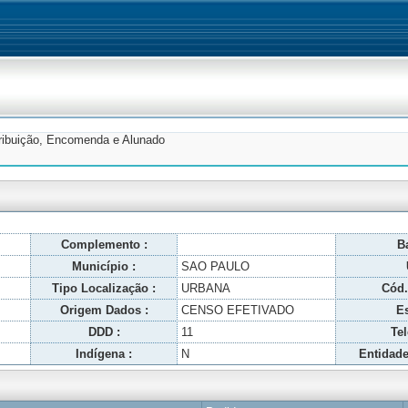
tribuição, Encomenda e Alunado
Complemento :
Ba
Município :
SAO PAULO
Tipo Localização :
URBANA
Cód.
Origem Dados :
CENSO EFETIVADO
Es
DDD :
11
Tel
Indígena :
N
Entidade