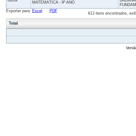
08/09
URBANAS
MATEMÁTICA - 9º ANO
FUNDAM
Exportar para:
Excel
PDF
613 itens encontrados, exi
Total
Versã