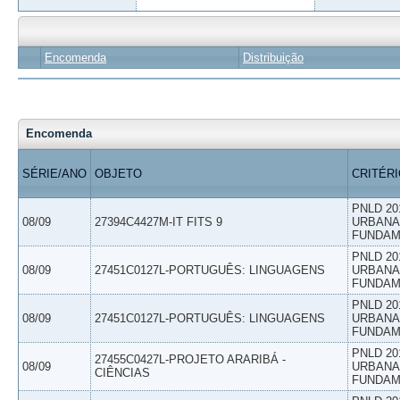
Encomenda
Distribuição
Encomenda
SÉRIE/ANO
OBJETO
CRITÉR
PNLD 20
08/09
27394C4427M-IT FITS 9
URBANAS
FUNDAM
PNLD 20
08/09
27451C0127L-PORTUGUÊS: LINGUAGENS
URBANAS
FUNDAM
PNLD 20
08/09
27451C0127L-PORTUGUÊS: LINGUAGENS
URBANAS
FUNDAM
PNLD 20
27455C0427L-PROJETO ARARIBÁ -
08/09
URBANAS
CIÊNCIAS
FUNDAM