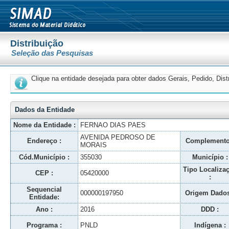
Distribuição
Seleção das Pesquisas
Clique na entidade desejada para obter dados Gerais, Pedido, Dis
Dados da Entidade
Nome da Entidade :
FERNAO DIAS PAES
AVENIDA PEDROSO DE
Endereço :
Complemento
MORAIS
Cód.Município :
355030
Município :
Tipo Localiza
CEP :
05420000
:
Sequencial
000000197950
Origem Dados
Entidade:
Ano :
2016
DDD :
Programa :
PNLD
Indígena :