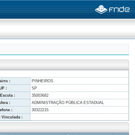
irro :
PINHEIROS
UF :
SP
Escola :
35003682
fera :
ADMINISTRAÇÃO PÚBLICA ESTADUAL
efone :
30322215
 Vinculada :