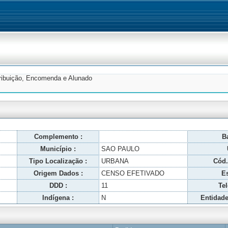
tribuição, Encomenda e Alunado
Complemento :
Ba
Município :
SAO PAULO
Tipo Localização :
URBANA
Cód.
Origem Dados :
CENSO EFETIVADO
Es
DDD :
11
Tel
Indígena :
N
Entidade