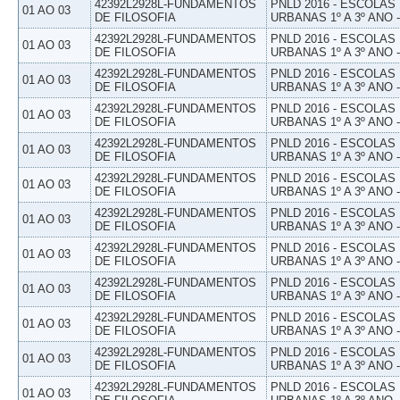
42392L2928L-FUNDAMENTOS
PNLD 2016 - ESCOLAS
01 AO 03
DE FILOSOFIA
URBANAS 1º A 3º ANO 
42392L2928L-FUNDAMENTOS
PNLD 2016 - ESCOLAS
01 AO 03
DE FILOSOFIA
URBANAS 1º A 3º ANO 
42392L2928L-FUNDAMENTOS
PNLD 2016 - ESCOLAS
01 AO 03
DE FILOSOFIA
URBANAS 1º A 3º ANO 
42392L2928L-FUNDAMENTOS
PNLD 2016 - ESCOLAS
01 AO 03
DE FILOSOFIA
URBANAS 1º A 3º ANO 
42392L2928L-FUNDAMENTOS
PNLD 2016 - ESCOLAS
01 AO 03
DE FILOSOFIA
URBANAS 1º A 3º ANO 
42392L2928L-FUNDAMENTOS
PNLD 2016 - ESCOLAS
01 AO 03
DE FILOSOFIA
URBANAS 1º A 3º ANO 
42392L2928L-FUNDAMENTOS
PNLD 2016 - ESCOLAS
01 AO 03
DE FILOSOFIA
URBANAS 1º A 3º ANO 
42392L2928L-FUNDAMENTOS
PNLD 2016 - ESCOLAS
01 AO 03
DE FILOSOFIA
URBANAS 1º A 3º ANO 
42392L2928L-FUNDAMENTOS
PNLD 2016 - ESCOLAS
01 AO 03
DE FILOSOFIA
URBANAS 1º A 3º ANO 
42392L2928L-FUNDAMENTOS
PNLD 2016 - ESCOLAS
01 AO 03
DE FILOSOFIA
URBANAS 1º A 3º ANO 
42392L2928L-FUNDAMENTOS
PNLD 2016 - ESCOLAS
01 AO 03
DE FILOSOFIA
URBANAS 1º A 3º ANO 
42392L2928L-FUNDAMENTOS
PNLD 2016 - ESCOLAS
01 AO 03