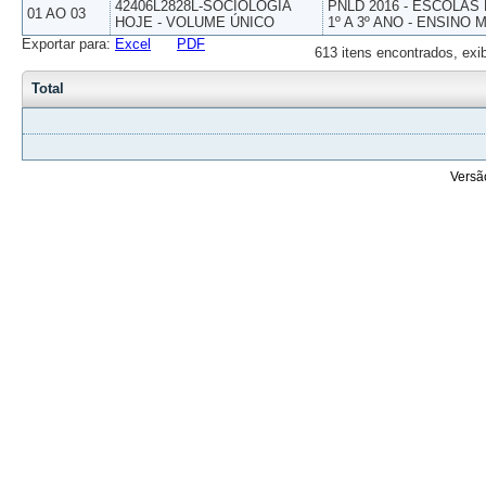
42406L2828L-SOCIOLOGIA
PNLD 2016 - ESCOLAS
01 AO 03
HOJE - VOLUME ÚNICO
1º A 3º ANO - ENSINO 
Exportar para:
Excel
PDF
613 itens encontrados, exi
Total
Versã