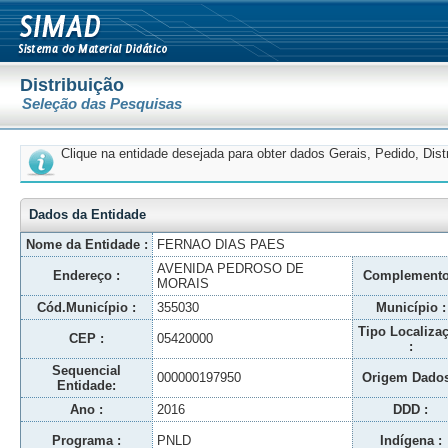
Distribuição
Seleção das Pesquisas
Clique na entidade desejada para obter dados Gerais, Pedido, Dis
Dados da Entidade
Nome da Entidade :
FERNAO DIAS PAES
AVENIDA PEDROSO DE
Endereço :
Complemento
MORAIS
Cód.Município :
355030
Município :
Tipo Localiza
CEP :
05420000
:
Sequencial
000000197950
Origem Dados
Entidade:
Ano :
2016
DDD :
Programa :
PNLD
Indígena :