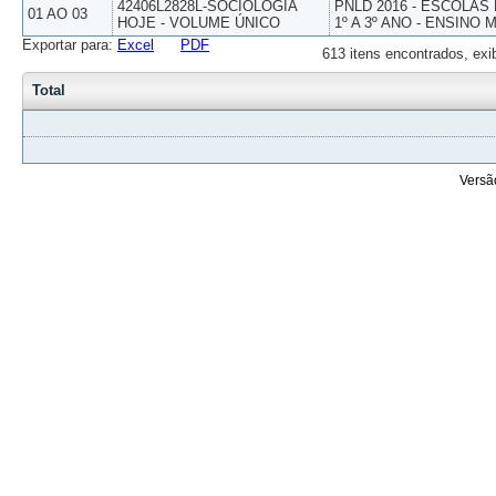
42406L2828L-SOCIOLOGIA
PNLD 2016 - ESCOLAS
01 AO 03
HOJE - VOLUME ÚNICO
1º A 3º ANO - ENSINO 
Exportar para:
Excel
PDF
613 itens encontrados, exi
Total
Versã