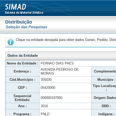
Distribuição
Seleção das Pesquisas
Clique na entidade desejada para obter dados Gerais, Pedido, Dis
Dados da Entidade
Nome da Entidade :
FERNAO DIAS PAES
AVENIDA PEDROSO DE
Endereço :
Complemento
MORAIS
Cód.Município :
355030
Município :
Tipo Localiza
CEP :
05420000
:
Sequencial
000000197950
Origem Dados
Entidade:
Ano :
2016
DDD :
Programa :
PNLD
Indígena :