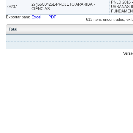
PNLD 2016
27455C0425L-PROJETO ARARIBÁ -
06/07
URBANAS 6º
CIÊNCIAS
FUNDAMEN
Exportar para:
Excel
PDF
613 itens encontrados, exi
Total
Versã