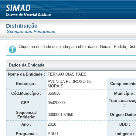
Distribuição
Seleção das Pesquisas
Clique na entidade desejada para obter dados Gerais, Pedido, Dis
Dados da Entidade
Nome da Entidade :
FERNAO DIAS PAES
AVENIDA PEDROSO DE
Endereço :
Complemento
MORAIS
Cód.Município :
355030
Município :
Tipo Localiza
CEP :
05420000
:
Sequencial
000000197950
Origem Dados
Entidade:
Ano :
2016
DDD :
Programa :
PNLD
Indígena :