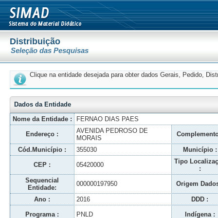
Distribuição
Seleção das Pesquisas
Clique na entidade desejada para obter dados Gerais, Pedido, Dis
Dados da Entidade
Nome da Entidade :
FERNAO DIAS PAES
AVENIDA PEDROSO DE
Endereço :
Complemento
MORAIS
Cód.Município :
355030
Município :
Tipo Localiza
CEP :
05420000
:
Sequencial
000000197950
Origem Dados
Entidade:
Ano :
2016
DDD :
Programa :
PNLD
Indígena :