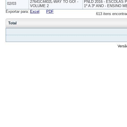
27641C4402L-WAY TO GO! -
PNLD 2016 - ESCOLAS
02/03
VOLUME 2
1º A 3º ANO - ENSINO M
Exportar para:
Excel
PDF
613 itens encontra
Total
Versã