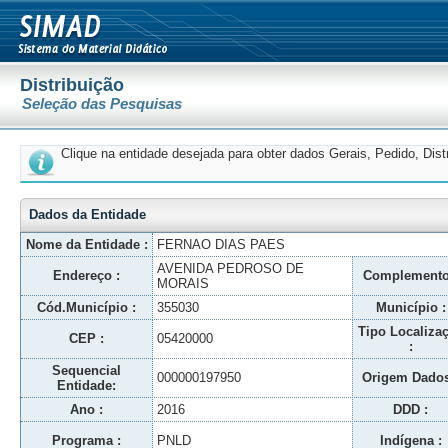
Distribuição
Seleção das Pesquisas
Clique na entidade desejada para obter dados Gerais, Pedido, Dis
Dados da Entidade
Nome da Entidade :
FERNAO DIAS PAES
AVENIDA PEDROSO DE
Endereço :
Complemento
MORAIS
Cód.Município :
355030
Município :
Tipo Localiza
CEP :
05420000
:
Sequencial
000000197950
Origem Dados
Entidade:
Ano :
2016
DDD :
Programa :
PNLD
Indígena :