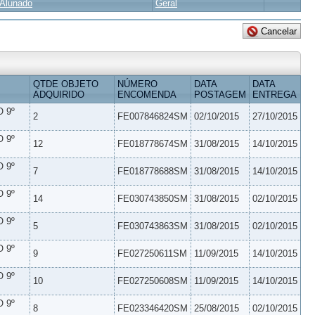
Alunado
Geral
QTDE OBJETO
NÚMERO
DATA
DATA
ADQUIRIDO
ENCOMENDA
POSTAGEM
ENTREGA
 9º
2
FE007846824SM
02/10/2015
27/10/2015
 9º
12
FE018778674SM
31/08/2015
14/10/2015
 9º
7
FE018778688SM
31/08/2015
14/10/2015
 9º
14
FE030743850SM
31/08/2015
02/10/2015
 9º
5
FE030743863SM
31/08/2015
02/10/2015
 9º
9
FE027250611SM
11/09/2015
14/10/2015
 9º
10
FE027250608SM
11/09/2015
14/10/2015
 9º
8
FE023346420SM
25/08/2015
02/10/2015