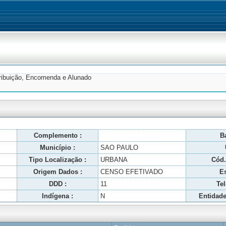
tribuição, Encomenda e Alunado
Complemento :
Ba
Município :
SAO PAULO
Tipo Localização :
URBANA
Cód.
Origem Dados :
CENSO EFETIVADO
Es
DDD :
11
Tel
Indígena :
N
Entidade