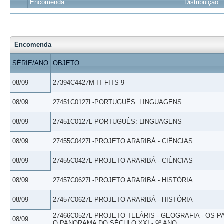
Encomenda
Distribuição
Encomenda
SÉRIE/ANO
OBJETO
08/09
27394C4427M-IT FITS 9
08/09
27451C0127L-PORTUGUÊS: LINGUAGENS
08/09
27451C0127L-PORTUGUÊS: LINGUAGENS
08/09
27455C0427L-PROJETO ARARIBÁ - CIÊNCIAS
08/09
27455C0427L-PROJETO ARARIBÁ - CIÊNCIAS
08/09
27457C0627L-PROJETO ARARIBÁ - HISTÓRIA
08/09
27457C0627L-PROJETO ARARIBÁ - HISTÓRIA
27466C0527L-PROJETO TELÁRIS - GEOGRAFIA - OS 
08/09
O PANORAMA DO SÉCULO XXI - 9º ANO