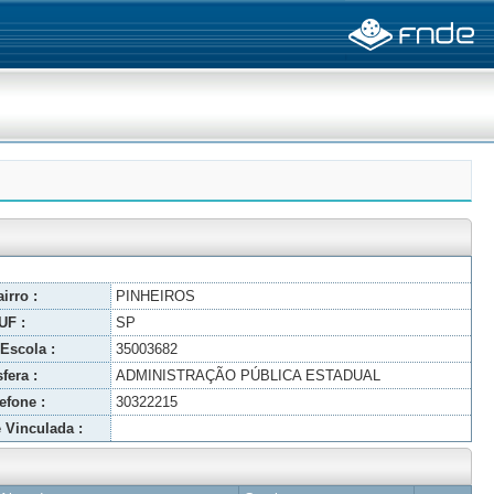
irro :
PINHEIROS
UF :
SP
Escola :
35003682
fera :
ADMINISTRAÇÃO PÚBLICA ESTADUAL
efone :
30322215
 Vinculada :