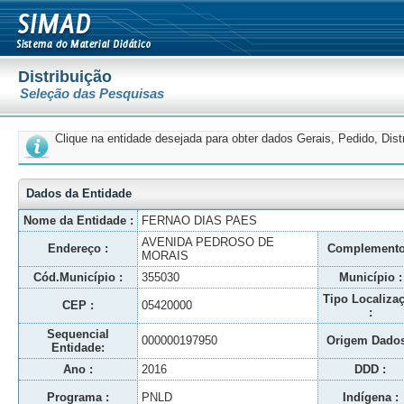
Distribuição
Seleção das Pesquisas
Clique na entidade desejada para obter dados Gerais, Pedido, Dis
Dados da Entidade
Nome da Entidade :
FERNAO DIAS PAES
AVENIDA PEDROSO DE
Endereço :
Complemento
MORAIS
Cód.Município :
355030
Município :
Tipo Localiza
CEP :
05420000
:
Sequencial
000000197950
Origem Dados
Entidade:
Ano :
2016
DDD :
Programa :
PNLD
Indígena :