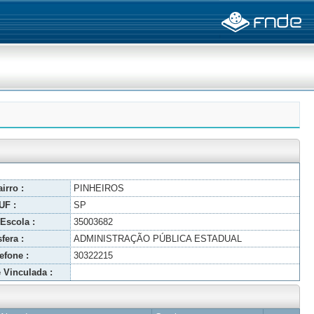
irro :
PINHEIROS
UF :
SP
Escola :
35003682
fera :
ADMINISTRAÇÃO PÚBLICA ESTADUAL
efone :
30322215
 Vinculada :