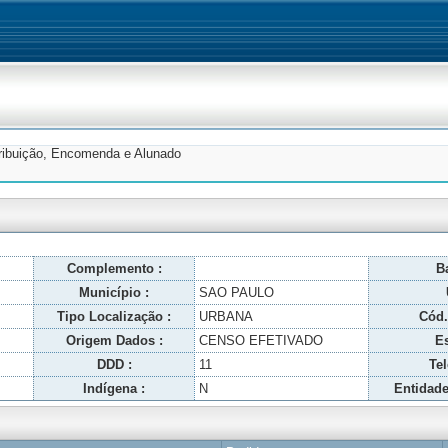
tribuição, Encomenda e Alunado
Complemento :
Ba
Município :
SAO PAULO
Tipo Localização :
URBANA
Cód.
Origem Dados :
CENSO EFETIVADO
Es
DDD :
11
Tel
Indígena :
N
Entidade