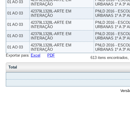
01 AO 03
INTERAÇÃO
URBANAS 1º A 3º 
42379L1328L-ARTE EM
PNLD 2016 - ESCO
01 AO 03
INTERAÇÃO
URBANAS 1º A 3º 
42379L1328L-ARTE EM
PNLD 2016 - ESCO
01 AO 03
INTERAÇÃO
URBANAS 1º A 3º 
42379L1328L-ARTE EM
PNLD 2016 - ESCO
01 AO 03
INTERAÇÃO
URBANAS 1º A 3º 
42379L1328L-ARTE EM
PNLD 2016 - ESCO
01 AO 03
INTERAÇÃO
URBANAS 1º A 3º 
Exportar para:
Excel
PDF
613 itens encontrados,
Total
Versã