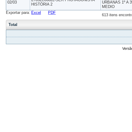
02/03
URBANAS 1º A 3
HISTÓRIA 2
MEDIO
Exportar para:
Excel
PDF
613 itens encontr
Total
Versã