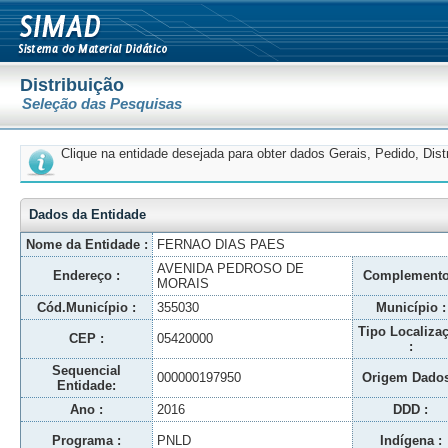
Distribuição
Seleção das Pesquisas
Clique na entidade desejada para obter dados Gerais, Pedido, Dis
Dados da Entidade
Nome da Entidade :
FERNAO DIAS PAES
AVENIDA PEDROSO DE
Endereço :
Complemento
MORAIS
Cód.Município :
355030
Município :
Tipo Localiza
CEP :
05420000
:
Sequencial
000000197950
Origem Dados
Entidade:
Ano :
2016
DDD :
Programa :
PNLD
Indígena :