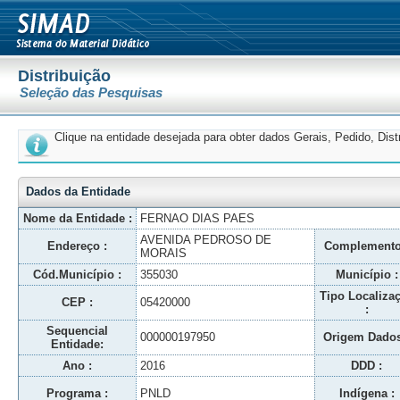
Distribuição
Seleção das Pesquisas
Clique na entidade desejada para obter dados Gerais, Pedido, Dis
Dados da Entidade
Nome da Entidade :
FERNAO DIAS PAES
AVENIDA PEDROSO DE
Endereço :
Complemento
MORAIS
Cód.Município :
355030
Município :
Tipo Localiza
CEP :
05420000
:
Sequencial
000000197950
Origem Dados
Entidade:
Ano :
2016
DDD :
Programa :
PNLD
Indígena :