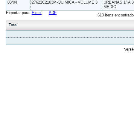
03/04
27622C2103M-QUÍMICA - VOLUME 3
URBANAS 1º A 3
MEDIO
Exportar para:
Excel
PDF
613 itens encontrado
Total
Versã