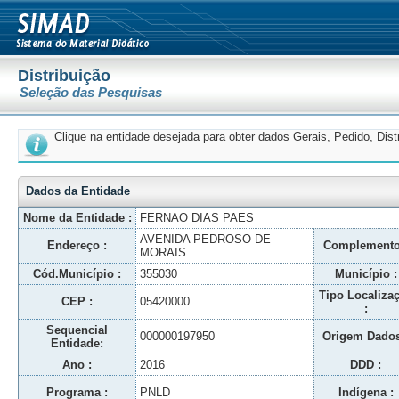
Distribuição
Seleção das Pesquisas
Clique na entidade desejada para obter dados Gerais, Pedido, Dis
Dados da Entidade
Nome da Entidade :
FERNAO DIAS PAES
AVENIDA PEDROSO DE
Endereço :
Complemento
MORAIS
Cód.Município :
355030
Município :
Tipo Localiza
CEP :
05420000
:
Sequencial
000000197950
Origem Dados
Entidade:
Ano :
2016
DDD :
Programa :
PNLD
Indígena :