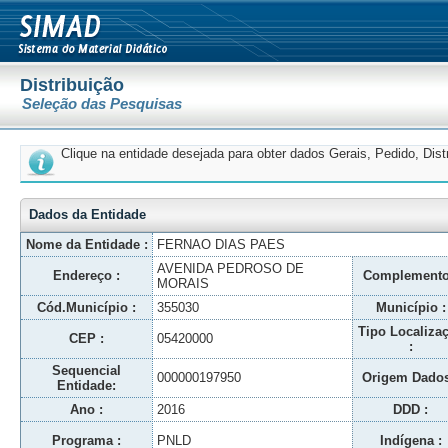
Distribuição
Seleção das Pesquisas
Clique na entidade desejada para obter dados Gerais, Pedido, Dis
Dados da Entidade
Nome da Entidade :
FERNAO DIAS PAES
AVENIDA PEDROSO DE
Endereço :
Complemento
MORAIS
Cód.Município :
355030
Município :
Tipo Localiza
CEP :
05420000
:
Sequencial
000000197950
Origem Dados
Entidade:
Ano :
2016
DDD :
Programa :
PNLD
Indígena :