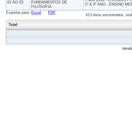
01 AO 03
FUNDAMENTOS DE
1º A 3º ANO - ENSINO ME
FILOSOFIA
Exportar para:
Excel
PDF
613 itens encontrados, exi
Total
Versã