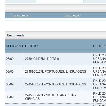
Encomenda
Distribuição
Encomenda
SÉRIE/ANO
OBJETO
CRITÉR
PNLD 20
08/09
27394C4427M-IT FITS 9
URBANAS
FUNDAM
PNLD 20
08/09
27451C0127L-PORTUGUÊS: LINGUAGENS
URBANAS
FUNDAM
PNLD 20
08/09
27451C0127L-PORTUGUÊS: LINGUAGENS
URBANAS
FUNDAM
PNLD 20
27455C0427L-PROJETO ARARIBÁ -
08/09
URBANAS
CIÊNCIAS
FUNDAM