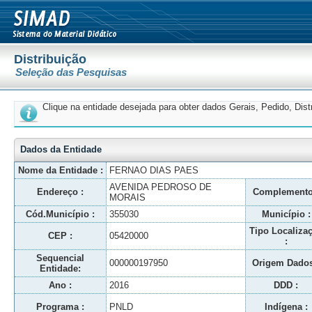
Distribuição
Seleção das Pesquisas
Clique na entidade desejada para obter dados Gerais, Pedido, Dis
Dados da Entidade
Nome da Entidade :
FERNAO DIAS PAES
AVENIDA PEDROSO DE
Endereço :
Complemento
MORAIS
Cód.Município :
355030
Município :
Tipo Localiza
CEP :
05420000
:
Sequencial
000000197950
Origem Dados
Entidade:
Ano :
2016
DDD :
Programa :
PNLD
Indígena :