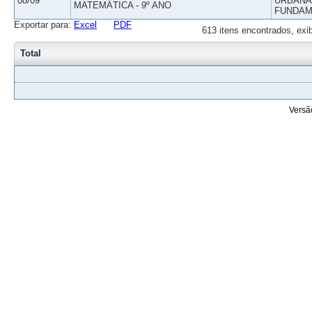
08/09
URBANAS
MATEMÁTICA - 9º ANO
FUNDAM
Exportar para:
Excel
PDF
613 itens encontrados, exi
Total
Versã