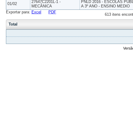
27647C2201L-1 -
PNLD 2016 - ESCOLAS PUB
01/02
MECÂNICA
A 3º ANO - ENSINO MEDIO
Exportar para:
Excel
PDF
613 itens encont
Total
Versã