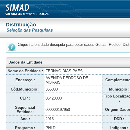
Distribuição
Seleção das Pesquisas
Clique na entidade desejada para obter dados Gerais, Pedido, Dis
Dados da Entidade
Nome da Entidade :
FERNAO DIAS PAES
AVENIDA PEDROSO DE
Endereço :
Complemento
MORAIS
Cód.Município :
355030
Município :
Tipo Localiza
CEP :
05420000
:
Sequencial
000000197950
Origem Dados
Entidade:
Ano :
2016
DDD :
Programa :
PNLD
Indígena :