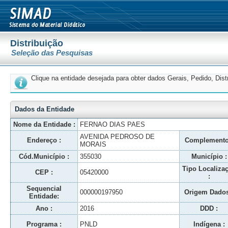
Distribuição
Seleção das Pesquisas
Clique na entidade desejada para obter dados Gerais, Pedido, Dis
Dados da Entidade
Nome da Entidade :
FERNAO DIAS PAES
AVENIDA PEDROSO DE
Endereço :
Complemento
MORAIS
Cód.Município :
355030
Município :
Tipo Localiza
CEP :
05420000
:
Sequencial
000000197950
Origem Dados
Entidade:
Ano :
2016
DDD :
Programa :
PNLD
Indígena :