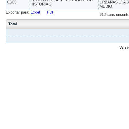
02/03
URBANAS 1º A 3
HISTÓRIA 2
MEDIO
Exportar para:
Excel
PDF
613 itens encontr
Total
Versã