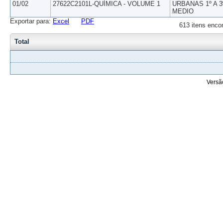
01/02
27622C2101L-QUÍMICA - VOLUME 1
URBANAS 1º A 3
MEDIO
Exportar para:
Excel
PDF
613 itens enco
Total
Versã