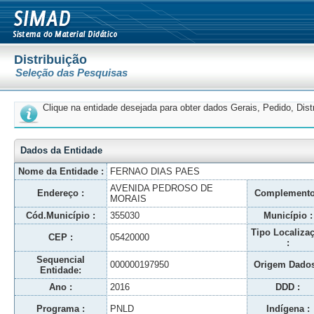
Distribuição
Seleção das Pesquisas
Clique na entidade desejada para obter dados Gerais, Pedido, Dis
Dados da Entidade
Nome da Entidade :
FERNAO DIAS PAES
AVENIDA PEDROSO DE
Endereço :
Complemento
MORAIS
Cód.Município :
355030
Município :
Tipo Localiza
CEP :
05420000
:
Sequencial
000000197950
Origem Dados
Entidade:
Ano :
2016
DDD :
Programa :
PNLD
Indígena :