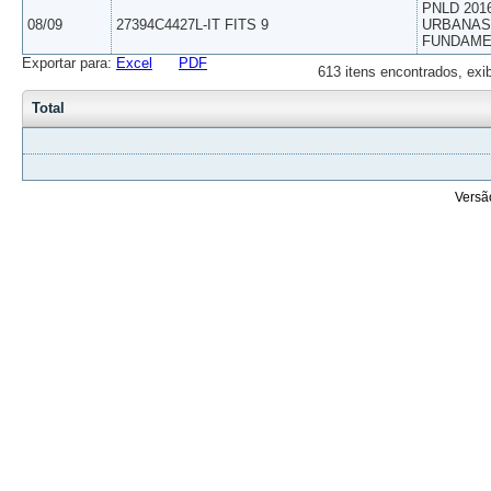
PNLD 201
08/09
27394C4427L-IT FITS 9
URBANAS 
FUNDAME
Exportar para:
Excel
PDF
613 itens encontrados, exi
Total
Versã