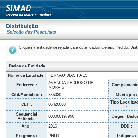
Distribuição
Seleção das Pesquisas
Clique na entidade desejada para obter dados Gerais, Pedido, Dis
Dados da Entidade
Nome da Entidade :
FERNAO DIAS PAES
AVENIDA PEDROSO DE
Endereço :
Complemento
MORAIS
Cód.Município :
355030
Município :
Tipo Localiza
CEP :
05420000
:
Sequencial
000000197950
Origem Dados
Entidade:
Ano :
2016
DDD :
Programa :
PNLD
Indígena :