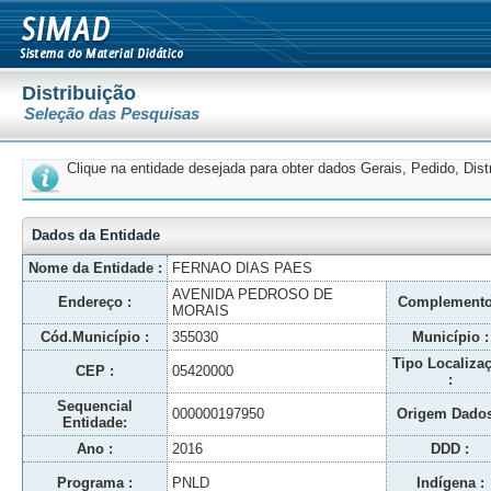
Distribuição
Seleção das Pesquisas
Clique na entidade desejada para obter dados Gerais, Pedido, Dis
Dados da Entidade
Nome da Entidade :
FERNAO DIAS PAES
AVENIDA PEDROSO DE
Endereço :
Complemento
MORAIS
Cód.Município :
355030
Município :
Tipo Localiza
CEP :
05420000
:
Sequencial
000000197950
Origem Dados
Entidade:
Ano :
2016
DDD :
Programa :
PNLD
Indígena :