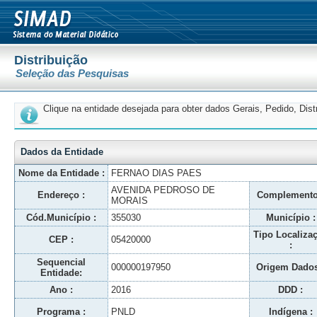
Distribuição
Seleção das Pesquisas
Clique na entidade desejada para obter dados Gerais, Pedido, Dis
Dados da Entidade
Nome da Entidade :
FERNAO DIAS PAES
AVENIDA PEDROSO DE
Endereço :
Complemento
MORAIS
Cód.Município :
355030
Município :
Tipo Localiza
CEP :
05420000
:
Sequencial
000000197950
Origem Dados
Entidade:
Ano :
2016
DDD :
Programa :
PNLD
Indígena :