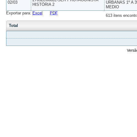
02/03
URBANAS 1º A 3
HISTÓRIA 2
MEDIO
Exportar para:
Excel
PDF
613 itens encontr
Total
Versã