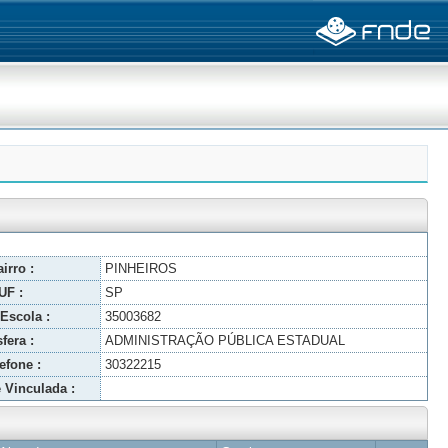
irro :
PINHEIROS
UF :
SP
Escola :
35003682
fera :
ADMINISTRAÇÃO PÚBLICA ESTADUAL
efone :
30322215
 Vinculada :