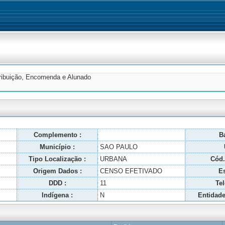
tribuição, Encomenda e Alunado
Complemento :
Ba
Município :
SAO PAULO
Tipo Localização :
URBANA
Cód.
Origem Dados :
CENSO EFETIVADO
Es
DDD :
11
Tel
Indígena :
N
Entidade