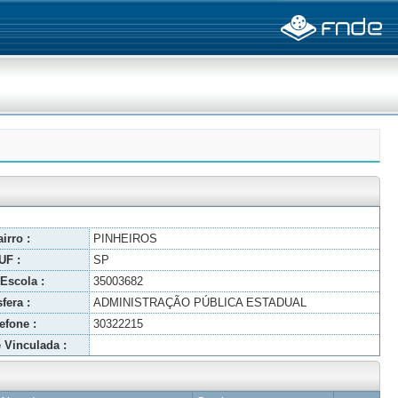
irro :
PINHEIROS
UF :
SP
Escola :
35003682
fera :
ADMINISTRAÇÃO PÚBLICA ESTADUAL
efone :
30322215
 Vinculada :