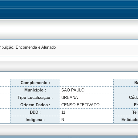
tribuição, Encomenda e Alunado
Complemento :
Ba
Município :
SAO PAULO
Tipo Localização :
URBANA
Cód.
Origem Dados :
CENSO EFETIVADO
Es
DDD :
11
Tel
Indígena :
N
Entidade