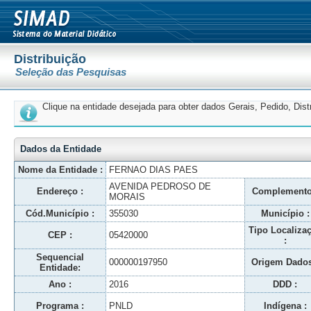
Distribuição
Seleção das Pesquisas
Clique na entidade desejada para obter dados Gerais, Pedido, Dis
Dados da Entidade
Nome da Entidade :
FERNAO DIAS PAES
AVENIDA PEDROSO DE
Endereço :
Complemento
MORAIS
Cód.Município :
355030
Município :
Tipo Localiza
CEP :
05420000
:
Sequencial
000000197950
Origem Dados
Entidade:
Ano :
2016
DDD :
Programa :
PNLD
Indígena :