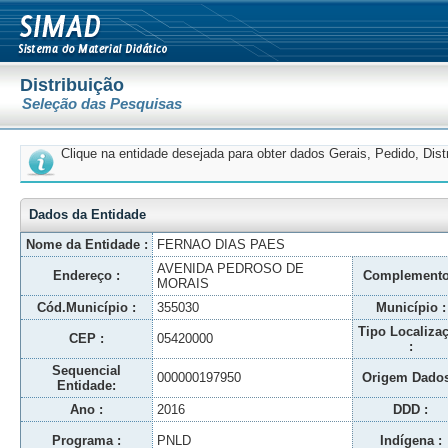
Distribuição
Seleção das Pesquisas
Clique na entidade desejada para obter dados Gerais, Pedido, Dis
Dados da Entidade
Nome da Entidade :
FERNAO DIAS PAES
AVENIDA PEDROSO DE
Endereço :
Complemento
MORAIS
Cód.Município :
355030
Município :
Tipo Localiza
CEP :
05420000
:
Sequencial
000000197950
Origem Dados
Entidade:
Ano :
2016
DDD :
Programa :
PNLD
Indígena :