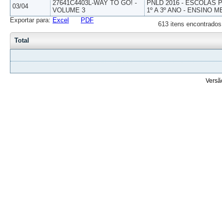
27641C4403L-WAY TO GO! -
PNLD 2016 - ESCOLAS
03/04
VOLUME 3
1º A 3º ANO - ENSINO M
Exportar para:
Excel
PDF
613 itens encontrados
Total
Versã