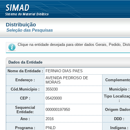
Distribuição
Seleção das Pesquisas
Clique na entidade desejada para obter dados Gerais, Pedido, Dis
Dados da Entidade
Nome da Entidade :
FERNAO DIAS PAES
AVENIDA PEDROSO DE
Endereço :
Complemento
MORAIS
Cód.Município :
355030
Município :
Tipo Localiza
CEP :
05420000
:
Sequencial
000000197950
Origem Dados
Entidade:
Ano :
2016
DDD :
Programa :
PNLD
Indígena :