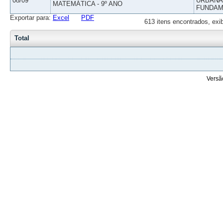
08/09
URBANAS
MATEMÁTICA - 9º ANO
FUNDAM
Exportar para:
Excel
PDF
613 itens encontrados, exi
Total
Versã