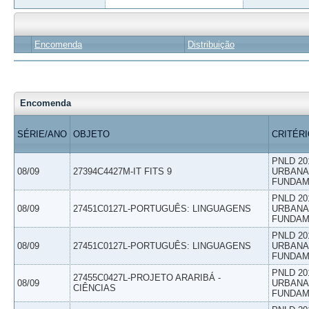
Encomenda
Distribuição
Encomenda
SÉRIE/ANO
OBJETO
CRITÉR
PNLD 20
08/09
27394C4427M-IT FITS 9
URBANAS
FUNDAM
PNLD 20
08/09
27451C0127L-PORTUGUÊS: LINGUAGENS
URBANAS
FUNDAM
PNLD 20
08/09
27451C0127L-PORTUGUÊS: LINGUAGENS
URBANAS
FUNDAM
PNLD 20
27455C0427L-PROJETO ARARIBÁ -
08/09
URBANAS
CIÊNCIAS
FUNDAM