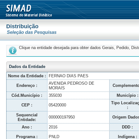
Distribuição
Seleção das Pesquisas
Clique na entidade desejada para obter dados Gerais, Pedido, Dis
Dados da Entidade
Nome da Entidade :
FERNAO DIAS PAES
AVENIDA PEDROSO DE
Endereço :
Complemento
MORAIS
Cód.Município :
355030
Município :
Tipo Localiza
CEP :
05420000
:
Sequencial
000000197950
Origem Dados
Entidade:
Ano :
2016
DDD :
Programa :
PNLD
Indígena :