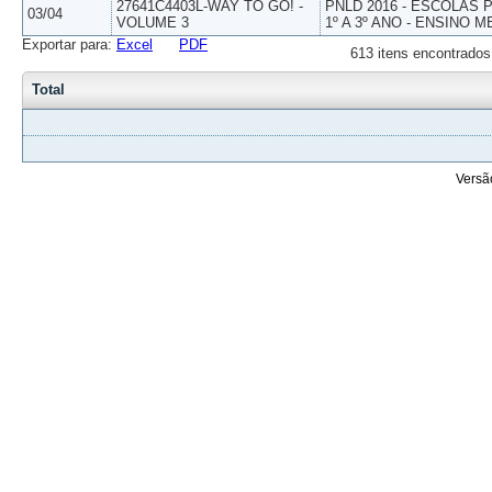
27641C4403L-WAY TO GO! -
PNLD 2016 - ESCOLAS
03/04
VOLUME 3
1º A 3º ANO - ENSINO M
Exportar para:
Excel
PDF
613 itens encontrados
Total
Versã