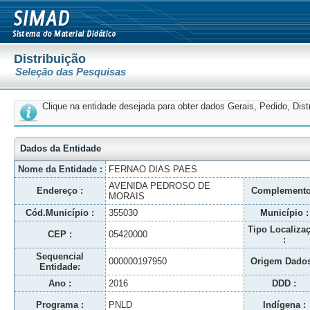
Distribuição
Seleção das Pesquisas
Clique na entidade desejada para obter dados Gerais, Pedido, Dis
Dados da Entidade
Nome da Entidade :
FERNAO DIAS PAES
AVENIDA PEDROSO DE
Endereço :
Complemento
MORAIS
Cód.Município :
355030
Município :
Tipo Localiza
CEP :
05420000
:
Sequencial
000000197950
Origem Dados
Entidade:
Ano :
2016
DDD :
Programa :
PNLD
Indígena :