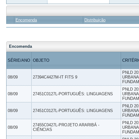
Encomenda
Distribuição
Encomenda
SÉRIE/ANO
OBJETO
CRITÉR
PNLD 20
08/09
27394C4427M-IT FITS 9
URBANAS
FUNDAM
PNLD 20
08/09
27451C0127L-PORTUGUÊS: LINGUAGENS
URBANAS
FUNDAM
PNLD 20
08/09
27451C0127L-PORTUGUÊS: LINGUAGENS
URBANAS
FUNDAM
PNLD 20
27455C0427L-PROJETO ARARIBÁ -
08/09
URBANAS
CIÊNCIAS
FUNDAM