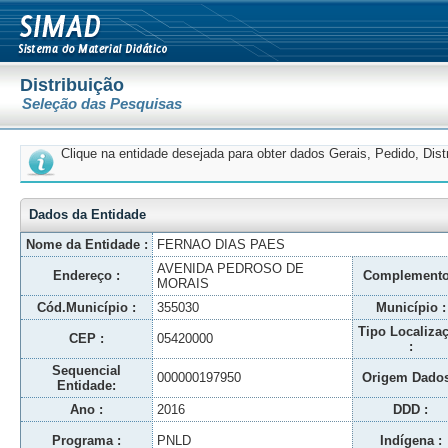
Distribuição
Seleção das Pesquisas
Clique na entidade desejada para obter dados Gerais, Pedido, Dis
Dados da Entidade
Nome da Entidade :
FERNAO DIAS PAES
AVENIDA PEDROSO DE
Endereço :
Complemento
MORAIS
Cód.Município :
355030
Município :
Tipo Localiza
CEP :
05420000
:
Sequencial
000000197950
Origem Dados
Entidade:
Ano :
2016
DDD :
Programa :
PNLD
Indígena :