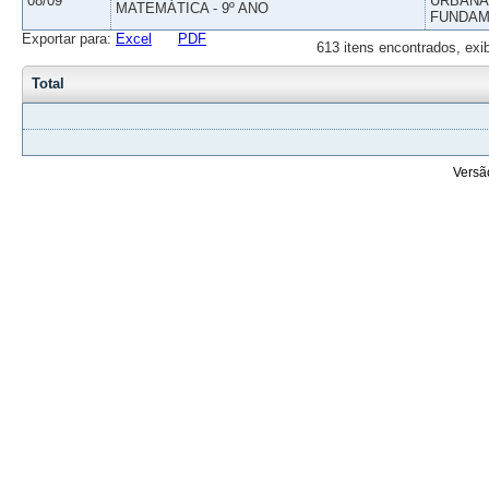
08/09
URBANAS
MATEMÁTICA - 9º ANO
FUNDAM
Exportar para:
Excel
PDF
613 itens encontrados, exi
Total
Versã