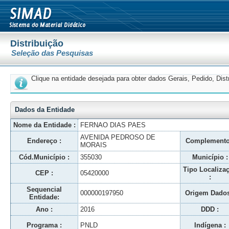
Distribuição
Seleção das Pesquisas
Clique na entidade desejada para obter dados Gerais, Pedido, Dis
Dados da Entidade
Nome da Entidade :
FERNAO DIAS PAES
AVENIDA PEDROSO DE
Endereço :
Complemento
MORAIS
Cód.Município :
355030
Município :
Tipo Localiza
CEP :
05420000
:
Sequencial
000000197950
Origem Dados
Entidade:
Ano :
2016
DDD :
Programa :
PNLD
Indígena :