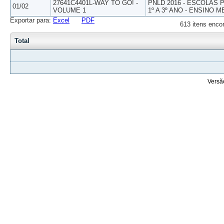
27641C4401L-WAY TO GO! -
PNLD 2016 - ESCOLAS
01/02
VOLUME 1
1º A 3º ANO - ENSINO M
Exportar para:
Excel
PDF
613 itens enco
Total
Versã