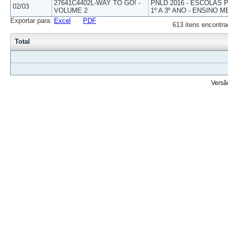
27641C4402L-WAY TO GO! -
PNLD 2016 - ESCOLAS
02/03
VOLUME 2
1º A 3º ANO - ENSINO M
Exportar para:
Excel
PDF
613 itens encontra
Total
Versã