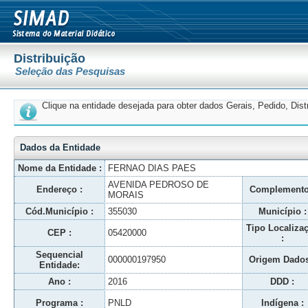
Distribuição
Seleção das Pesquisas
Clique na entidade desejada para obter dados Gerais, Pedido, Dis
Dados da Entidade
Nome da Entidade :
FERNAO DIAS PAES
AVENIDA PEDROSO DE
Endereço :
Complemento
MORAIS
Cód.Município :
355030
Município :
Tipo Localiza
CEP :
05420000
:
Sequencial
000000197950
Origem Dados
Entidade:
Ano :
2016
DDD :
Programa :
PNLD
Indígena :