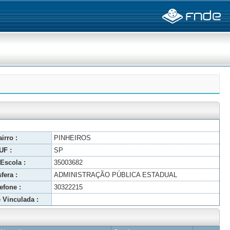
irro :
PINHEIROS
UF :
SP
Escola :
35003682
fera :
ADMINISTRAÇÃO PÚBLICA ESTADUAL
efone :
30322215
 Vinculada :