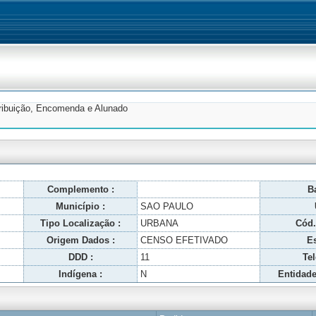
tribuição, Encomenda e Alunado
Complemento :
Ba
Município :
SAO PAULO
Tipo Localização :
URBANA
Cód.
Origem Dados :
CENSO EFETIVADO
Es
DDD :
11
Tel
Indígena :
N
Entidade