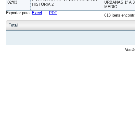
02/03
URBANAS 1º A 3
HISTÓRIA 2
MEDIO
Exportar para:
Excel
PDF
613 itens encontr
Total
Versã