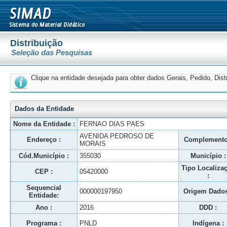
Distribuição
Seleção das Pesquisas
Clique na entidade desejada para obter dados Gerais, Pedido, Dis
Dados da Entidade
Nome da Entidade :
FERNAO DIAS PAES
AVENIDA PEDROSO DE
Endereço :
Complemento
MORAIS
Cód.Município :
355030
Município :
Tipo Localiza
CEP :
05420000
:
Sequencial
000000197950
Origem Dados
Entidade:
Ano :
2016
DDD :
Programa :
PNLD
Indígena :