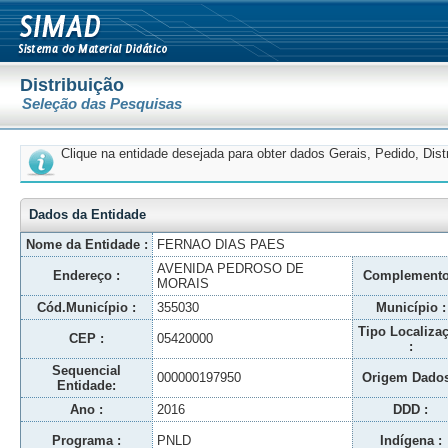
Distribuição
Seleção das Pesquisas
Clique na entidade desejada para obter dados Gerais, Pedido, Dis
Dados da Entidade
Nome da Entidade :
FERNAO DIAS PAES
AVENIDA PEDROSO DE
Endereço :
Complemento
MORAIS
Cód.Município :
355030
Município :
Tipo Localiza
CEP :
05420000
:
Sequencial
000000197950
Origem Dados
Entidade:
Ano :
2016
DDD :
Programa :
PNLD
Indígena :