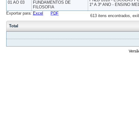
01 AO 03
FUNDAMENTOS DE
1º A 3º ANO - ENSINO ME
FILOSOFIA
Exportar para:
Excel
PDF
613 itens encontrados, exi
Total
Versã