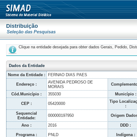
Distribuição
Seleção das Pesquisas
Clique na entidade desejada para obter dados Gerais, Pedido, Dis
Dados da Entidade
Nome da Entidade :
FERNAO DIAS PAES
AVENIDA PEDROSO DE
Endereço :
Complemento
MORAIS
Cód.Município :
355030
Município :
Tipo Localiza
CEP :
05420000
:
Sequencial
000000197950
Origem Dados
Entidade:
Ano :
2016
DDD :
Programa :
PNLD
Indígena :