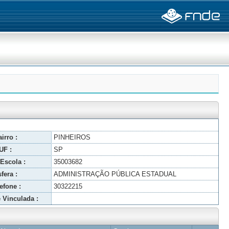
irro :
PINHEIROS
UF :
SP
Escola :
35003682
fera :
ADMINISTRAÇÃO PÚBLICA ESTADUAL
efone :
30322215
 Vinculada :