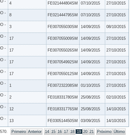
O -
4
FE021444804SM
07/10/2015
27/10/2015
O -
8
FE021444795SM
07/10/2015
27/10/2015
O -
3
FE007055030SM
14/09/2015
08/10/2015
O -
17
FE007055009SM
14/09/2015
27/10/2015
O -
17
FE007055026SM
14/09/2015
27/10/2015
O -
17
FE007054992SM
14/09/2015
27/10/2015
O -
17
FE007055012SM
14/09/2015
27/10/2015
O -
1
FE007232208SM
01/10/2015
27/10/2015
O -
2
FE018331780SM
25/08/2015
02/10/2015
O -
12
FE018331776SM
25/08/2015
14/10/2015
O -
13
FE030514450SM
03/09/2015
14/10/2015
 570.
Primeiro
Anterior
14
15
16
17
18
19
20
21
Próximo
Último