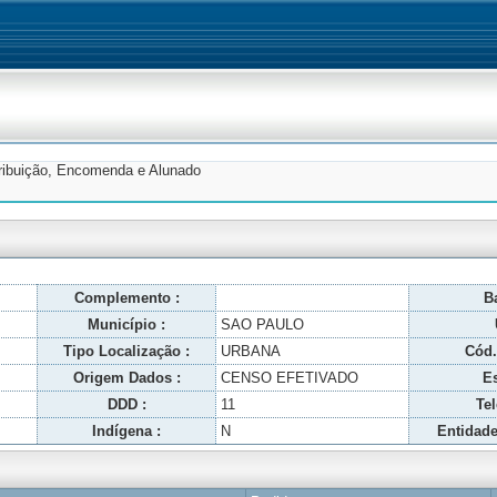
tribuição, Encomenda e Alunado
Complemento :
Ba
Município :
SAO PAULO
Tipo Localização :
URBANA
Cód.
Origem Dados :
CENSO EFETIVADO
Es
DDD :
11
Tel
Indígena :
N
Entidade